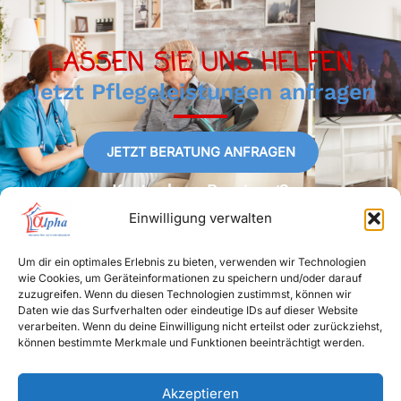
LASSEN SIE UNS HELFEN
Jetzt Pflegeleistungen anfragen
JETZT BERATUNG ANFRAGEN
Kostenlose Beratung?
040 69643861
Einwilligung verwalten
Um dir ein optimales Erlebnis zu bieten, verwenden wir Technologien
wie Cookies, um Geräteinformationen zu speichern und/oder darauf
zuzugreifen. Wenn du diesen Technologien zustimmst, können wir
Daten wie das Surfverhalten oder eindeutige IDs auf dieser Website
verarbeiten. Wenn du deine Einwilligung nicht erteilst oder zurückziehst,
Home
können bestimmte Merkmale und Funktionen beeinträchtigt werden.
Über uns
Leistungen
Akzeptieren